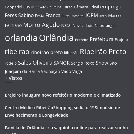
covid
emprego
Câmara
Edital
Cooperlol
cultura
Curso
covid-19
Feres Sabino
Franca
IORM
Marco
Festa
Hospital
livro
Futsal
Morro Agudo
Feliciano
Natal
Novacidade
Nuporanga
Orlândia
orlandia
Prefeitura
Projeto
Prefeito
Ribeirão Preto
ribeirao
ribeirao preto
Ribeirão
Sales Oliveira
SANOR
Show
São
Sergio Roxo
rodeio
Joaquim da Barra
Vacinação
Vado
Vaga
+ Vistos
Brejeiro inaugura novo refeitório moderno e climatizado
Centro Médico RibeirãoShopping sedia o 1º Simpósio de
Envelhecimento e Longevidade
Família de Orlândia cria vaquinha online para realizar sonho