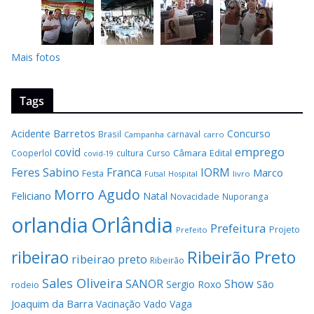
Mais fotos
Tags
Barretos
Acidente
Concurso
Brasil
carnaval
Campanha
carro
covid
emprego
Câmara
Edital
Cooperlol
cultura
Curso
covid-19
Feres Sabino
Franca
IORM
Marco
Festa
Hospital
livro
Futsal
Morro Agudo
Feliciano
Natal
Novacidade
Nuporanga
Orlândia
orlandia
Prefeitura
Projeto
Prefeito
Ribeirão Preto
ribeirao
ribeirao preto
Ribeirão
Sales Oliveira
SANOR
Show
São
Sergio Roxo
rodeio
Joaquim da Barra
Vacinação
Vado
Vaga