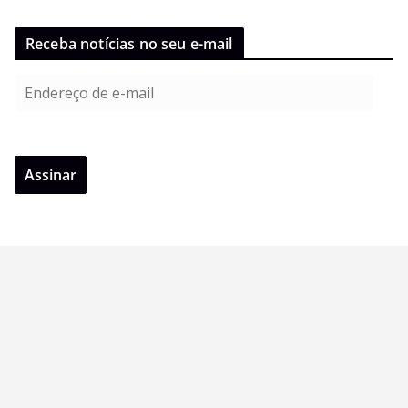
Receba notícias no seu e-mail
E
n
d
e
Assinar
r
e
ç
o
d
e
e
-
m
a
i