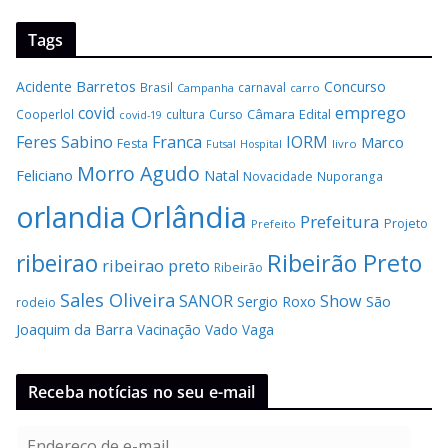
Tags
Barretos
Acidente
Concurso
Brasil
carnaval
Campanha
carro
covid
emprego
Câmara
Edital
Cooperlol
cultura
Curso
covid-19
Feres Sabino
Franca
IORM
Marco
Festa
Hospital
livro
Futsal
Morro Agudo
Feliciano
Natal
Novacidade
Nuporanga
Orlândia
orlandia
Prefeitura
Projeto
Prefeito
Ribeirão Preto
ribeirao
ribeirao preto
Ribeirão
Sales Oliveira
SANOR
Show
São
Sergio Roxo
rodeio
Joaquim da Barra
Vacinação
Vado
Vaga
Receba notícias no seu e-mail
E