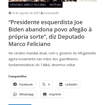
DEPUTADO MARCO FELICIANO
NOTÍCIAS
19 de agosto de 2021
novacidade
“Presidente esquerdista Joe
Biden abandona povo afegão à
própria sorte”, diz Deputado
Marco Feliciano
No cenário mundial atual, com o governo do Afeganistão
agora novamente nas mãos dos guerrilheiros
fundamentalistas do Talibã, devemos voltar
Compartilhe:
Facebook
X
LinkedIn
WhatsApp
Imprimir