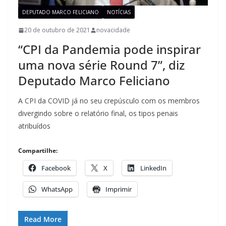
DEPUTADO MARCO FELICIANO
NOTÍCIAS
20 de outubro de 2021
novacidade
“CPI da Pandemia pode inspirar
uma nova série Round 7”, diz
Deputado Marco Feliciano
A CPI da COVID já no seu crepúsculo com os membros
divergindo sobre o relatório final, os tipos penais
atribuídos
Compartilhe:
Facebook
X
LinkedIn
WhatsApp
Imprimir
Read More