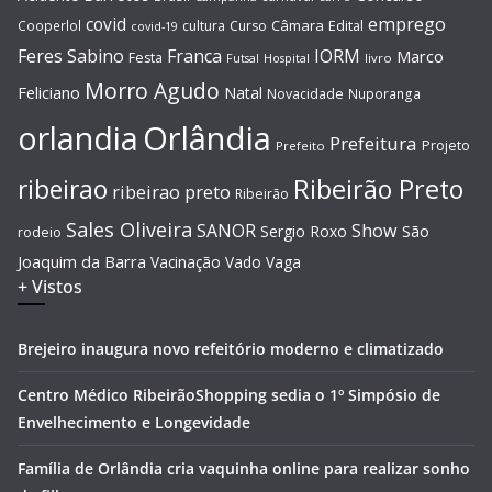
covid
emprego
Câmara
Edital
Cooperlol
cultura
Curso
covid-19
Feres Sabino
Franca
IORM
Marco
Festa
Hospital
livro
Futsal
Morro Agudo
Feliciano
Natal
Novacidade
Nuporanga
Orlândia
orlandia
Prefeitura
Projeto
Prefeito
Ribeirão Preto
ribeirao
ribeirao preto
Ribeirão
Sales Oliveira
SANOR
Show
São
Sergio Roxo
rodeio
Joaquim da Barra
Vacinação
Vado
Vaga
+ Vistos
Brejeiro inaugura novo refeitório moderno e climatizado
Centro Médico RibeirãoShopping sedia o 1º Simpósio de
Envelhecimento e Longevidade
Família de Orlândia cria vaquinha online para realizar sonho