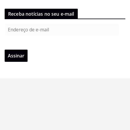
Receba notícias no seu e-mail
E
n
d
e
Assinar
r
e
ç
o
d
e
e
-
m
a
i