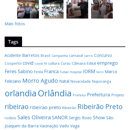
Mais fotos
Tags
Barretos
Acidente
Concurso
Brasil
carnaval
Campanha
carro
covid
emprego
Câmara
Edital
Cooperlol
cultura
Curso
covid-19
Feres Sabino
Franca
IORM
Marco
Festa
Hospital
livro
Futsal
Morro Agudo
Feliciano
Natal
Novacidade
Nuporanga
Orlândia
orlandia
Prefeitura
Projeto
Prefeito
Ribeirão Preto
ribeirao
ribeirao preto
Ribeirão
Sales Oliveira
SANOR
Show
São
Sergio Roxo
rodeio
Joaquim da Barra
Vacinação
Vado
Vaga