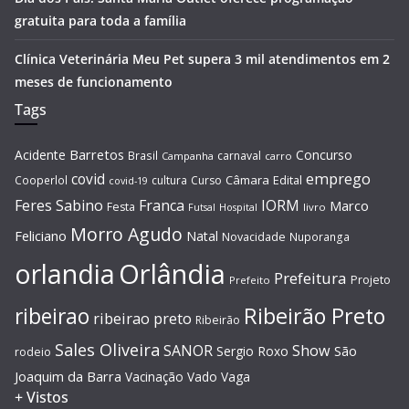
gratuita para toda a família
Clínica Veterinária Meu Pet supera 3 mil atendimentos em 2
meses de funcionamento
Tags
Barretos
Acidente
Concurso
Brasil
carnaval
Campanha
carro
covid
emprego
Câmara
Edital
Cooperlol
cultura
Curso
covid-19
Feres Sabino
Franca
IORM
Marco
Festa
Hospital
livro
Futsal
Morro Agudo
Feliciano
Natal
Novacidade
Nuporanga
Orlândia
orlandia
Prefeitura
Projeto
Prefeito
Ribeirão Preto
ribeirao
ribeirao preto
Ribeirão
Sales Oliveira
SANOR
Show
São
Sergio Roxo
rodeio
Joaquim da Barra
Vacinação
Vado
Vaga
+ Vistos