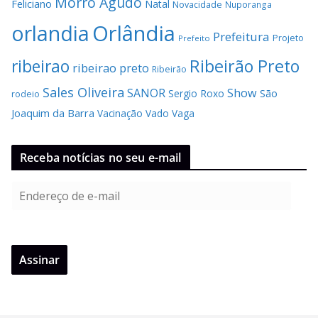
Morro Agudo
Feliciano
Natal
Novacidade
Nuporanga
Orlândia
orlandia
Prefeitura
Projeto
Prefeito
Ribeirão Preto
ribeirao
ribeirao preto
Ribeirão
Sales Oliveira
SANOR
Show
São
Sergio Roxo
rodeio
Joaquim da Barra
Vacinação
Vado
Vaga
Receba notícias no seu e-mail
E
n
d
e
Assinar
r
e
ç
o