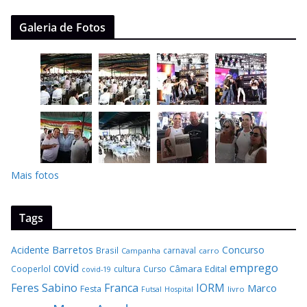
Galeria de Fotos
Mais fotos
Tags
Barretos
Acidente
Concurso
Brasil
carnaval
Campanha
carro
covid
emprego
Câmara
Edital
Cooperlol
cultura
Curso
covid-19
Feres Sabino
Franca
IORM
Marco
Festa
Hospital
livro
Futsal