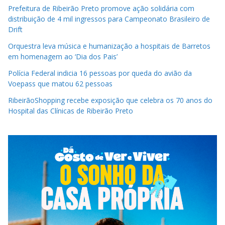
Prefeitura de Ribeirão Preto promove ação solidária com
distribuição de 4 mil ingressos para Campeonato Brasileiro de
Drift
Orquestra leva música e humanização a hospitais de Barretos
em homenagem ao ‘Dia dos Pais’
Polícia Federal indicia 16 pessoas por queda do avião da
Voepass que matou 62 pessoas
RibeirãoShopping recebe exposição que celebra os 70 anos do
Hospital das Clínicas de Ribeirão Preto