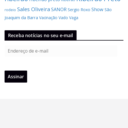
Sales Oliveira
SANOR
Show
São
Sergio Roxo
rodeio
Joaquim da Barra
Vacinação
Vado
Vaga
Receba notícias no seu e-mail
E
n
d
e
Assinar
r
e
ç
o
d
e
e
-