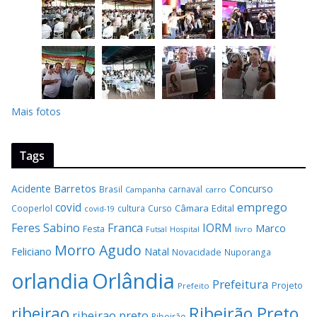
Mais fotos
Tags
Barretos
Acidente
Concurso
Brasil
carnaval
Campanha
carro
covid
emprego
Câmara
Edital
Cooperlol
cultura
Curso
covid-19
Feres Sabino
Franca
IORM
Marco
Festa
Hospital
livro
Futsal
Morro Agudo
Feliciano
Natal
Novacidade
Nuporanga
Orlândia
orlandia
Prefeitura
Projeto
Prefeito
Ribeirão Preto
ribeirao
ribeirao preto
Ribeirão