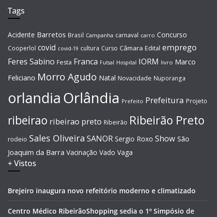
Tags
Barretos
Acidente
Concurso
Brasil
carnaval
Campanha
carro
covid
emprego
Câmara
Edital
Cooperlol
cultura
Curso
covid-19
Feres Sabino
Franca
IORM
Marco
Festa
Hospital
livro
Futsal
Morro Agudo
Feliciano
Natal
Novacidade
Nuporanga
Orlândia
orlandia
Prefeitura
Projeto
Prefeito
Ribeirão Preto
ribeirao
ribeirao preto
Ribeirão
Sales Oliveira
SANOR
Show
São
Sergio Roxo
rodeio
Joaquim da Barra
Vacinação
Vado
Vaga
+ Vistos
Brejeiro inaugura novo refeitório moderno e climatizado
Centro Médico RibeirãoShopping sedia o 1º Simpósio de