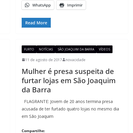
WhatsApp
Imprimir
Read More
FURTO
NOTÍCIAS
SÃO JOAQUIM DA BARRA
VÍDEOS
11 de agosto de 2017
novacidade
Mulher é presa suspeita de
furtar lojas em São Joaquim
da Barra
FLAGRANTE: Jovem de 20 anos termina presa
acusada de ter furtado quatro lojas no mesmo dia
em São Joaquim
Compartilhe: