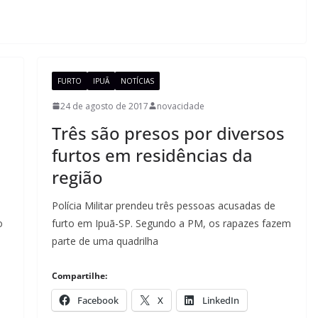
FURTO
IPUÃ
NOTÍCIAS
24 de agosto de 2017
novacidade
Três são presos por diversos
furtos em residências da
região
Polícia Militar prendeu três pessoas acusadas de
o
furto em Ipuã-SP. Segundo a PM, os rapazes fazem
parte de uma quadrilha
Compartilhe:
Facebook
X
LinkedIn