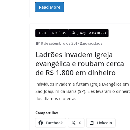
Read More
FURTO
NOTÍCIAS
SÃO JOAQUIM DA BARRA
19 de setembro de 2017
novacidade
Ladrões invadem igreja
evangélica e roubam cerca
de R$ 1.800 em dinheiro
Indivíduos invadem e furtam Igreja Evangélica em
São Joaquim da Barra (SP). Eles levaram o dinheir
dos dízimos e ofertas
Compartilhe:
Facebook
X
LinkedIn