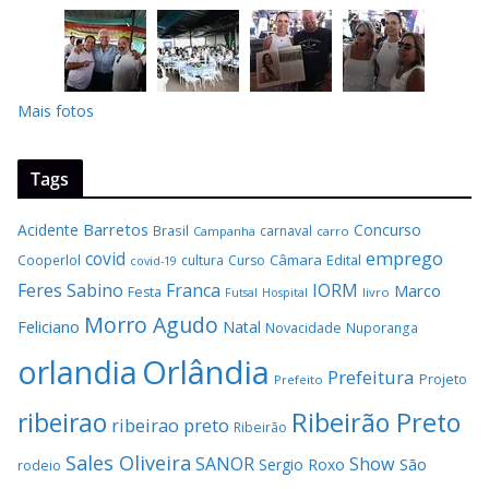
Mais fotos
Tags
Barretos
Acidente
Concurso
Brasil
carnaval
Campanha
carro
covid
emprego
Câmara
Edital
Cooperlol
cultura
Curso
covid-19
Feres Sabino
Franca
IORM
Marco
Festa
Hospital
livro
Futsal
Morro Agudo
Feliciano
Natal
Novacidade
Nuporanga
Orlândia
orlandia
Prefeitura
Projeto
Prefeito
Ribeirão Preto
ribeirao
ribeirao preto
Ribeirão
Sales Oliveira
SANOR
Show
São
Sergio Roxo
rodeio