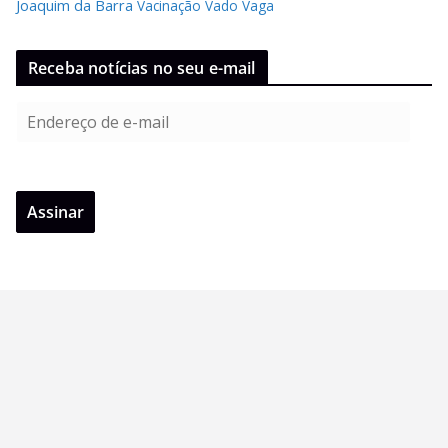
Joaquim da Barra
Vacinação
Vado
Vaga
Receba notícias no seu e-mail
E
n
d
e
Assinar
r
e
ç
o
d
e
e
-
m
a