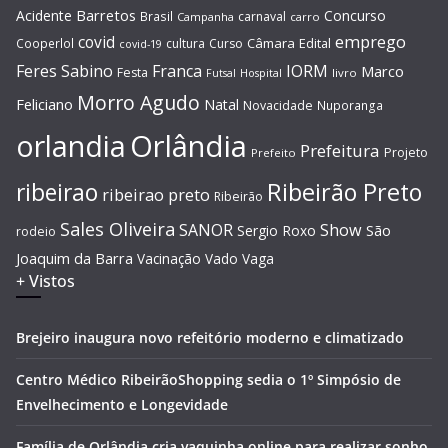
Barretos
Acidente
Concurso
Brasil
carnaval
Campanha
carro
covid
emprego
Câmara
Edital
Cooperlol
cultura
Curso
covid-19
Feres Sabino
Franca
IORM
Marco
Festa
Hospital
livro
Futsal
Morro Agudo
Feliciano
Natal
Novacidade
Nuporanga
Orlândia
orlandia
Prefeitura
Projeto
Prefeito
Ribeirão Preto
ribeirao
ribeirao preto
Ribeirão
Sales Oliveira
SANOR
Show
São
Sergio Roxo
rodeio
Joaquim da Barra
Vacinação
Vado
Vaga
+ Vistos
Brejeiro inaugura novo refeitório moderno e climatizado
Centro Médico RibeirãoShopping sedia o 1º Simpósio de
Envelhecimento e Longevidade
Família de Orlândia cria vaquinha online para realizar sonho