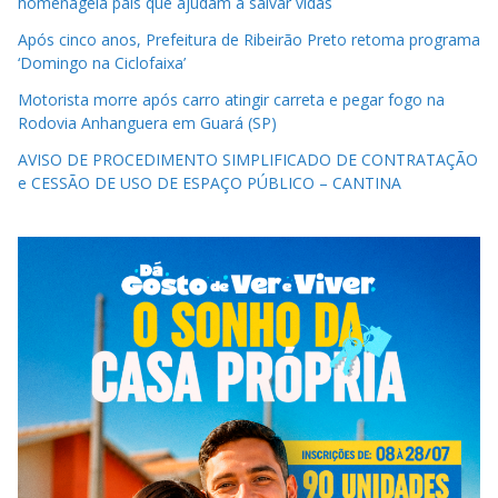
homenageia pais que ajudam a salvar vidas
Após cinco anos, Prefeitura de Ribeirão Preto retoma programa
‘Domingo na Ciclofaixa’
Motorista morre após carro atingir carreta e pegar fogo na
Rodovia Anhanguera em Guará (SP)
AVISO DE PROCEDIMENTO SIMPLIFICADO DE CONTRATAÇÃO
e CESSÃO DE USO DE ESPAÇO PÚBLICO – CANTINA