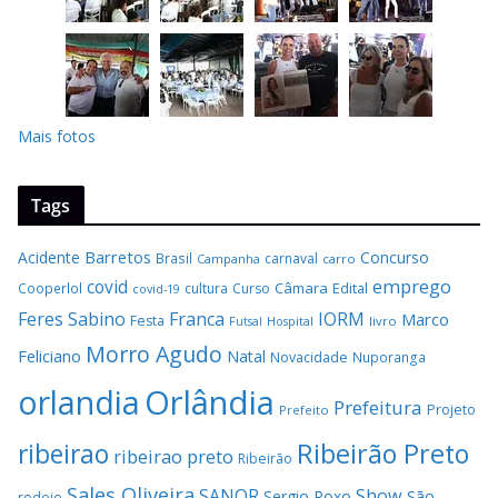
Mais fotos
Tags
Barretos
Acidente
Concurso
Brasil
carnaval
Campanha
carro
covid
emprego
Câmara
Edital
Cooperlol
cultura
Curso
covid-19
Feres Sabino
Franca
IORM
Marco
Festa
Hospital
livro
Futsal
Morro Agudo
Feliciano
Natal
Novacidade
Nuporanga
Orlândia
orlandia
Prefeitura
Projeto
Prefeito
Ribeirão Preto
ribeirao
ribeirao preto
Ribeirão
Sales Oliveira
SANOR
Show
São
Sergio Roxo
rodeio