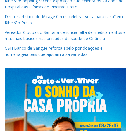
RibeirãoShopping recebe exposição que celebra os 70 anos do
Hospital das Clínicas de Ribeirão Preto
Diretor artístico do Mirage Circus celebra “volta para casa” em
Ribeirão Preto
Vereador Clodoaldo Santana denuncia falta de medicamentos e
materiais básicos nas unidades de saúde de Orlândia
GSH Banco de Sangue reforça apelo por doações e
homenageia pais que ajudam a salvar vidas