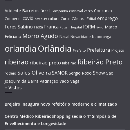
Barretos
Acidente
Concurso
Brasil
carnaval
Campanha
carro
covid
emprego
Câmara
Edital
Cooperlol
cultura
Curso
covid-19
Feres Sabino
Franca
IORM
Marco
Festa
Hospital
livro
Futsal
Morro Agudo
Feliciano
Natal
Novacidade
Nuporanga
Orlândia
orlandia
Prefeitura
Projeto
Prefeito
Ribeirão Preto
ribeirao
ribeirao preto
Ribeirão
Sales Oliveira
SANOR
Show
São
Sergio Roxo
rodeio
Joaquim da Barra
Vacinação
Vado
Vaga
+ Vistos
Brejeiro inaugura novo refeitório moderno e climatizado
Centro Médico RibeirãoShopping sedia o 1º Simpósio de
Envelhecimento e Longevidade