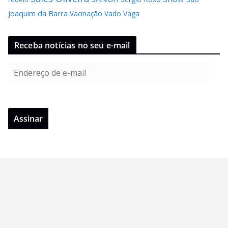
Joaquim da Barra
Vacinação
Vado
Vaga
Receba notícias no seu e-mail
E
n
d
e
Assinar
r
e
ç
o
d
e
e
-
m