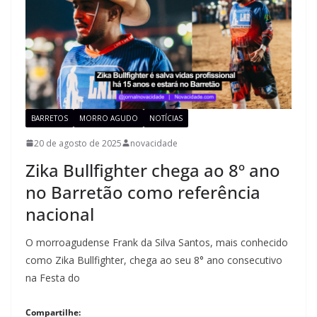
BARRETOS
MORRO AGUDO
NOTÍCIAS
20 de agosto de 2025
novacidade
Zika Bullfighter chega ao 8º ano
no Barretão como referência
nacional
O morroagudense Frank da Silva Santos, mais conhecido
como Zika Bullfighter, chega ao seu 8° ano consecutivo
na Festa do
Compartilhe: