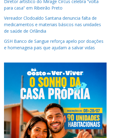
Diretor artístico do Mirage Circus celebra “volta
para casa” em Ribeirão Preto
Vereador Clodoaldo Santana denuncia falta de
medicamentos e materiais básicos nas unidades
de saúde de Orlândia
GSH Banco de Sangue reforça apelo por doações
e homenageia pais que ajudam a salvar vidas