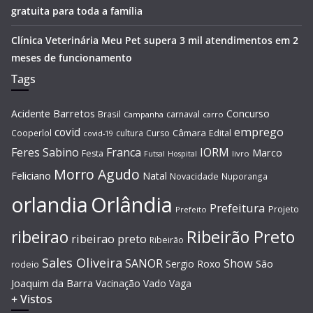
gratuita para toda a família
Clínica Veterinária Meu Pet supera 3 mil atendimentos em 2
meses de funcionamento
Tags
Barretos
Acidente
Concurso
Brasil
carnaval
Campanha
carro
covid
emprego
Câmara
Edital
Cooperlol
cultura
Curso
covid-19
Feres Sabino
Franca
IORM
Marco
Festa
Hospital
livro
Futsal
Morro Agudo
Feliciano
Natal
Novacidade
Nuporanga
Orlândia
orlandia
Prefeitura
Projeto
Prefeito
Ribeirão Preto
ribeirao
ribeirao preto
Ribeirão
Sales Oliveira
SANOR
Show
São
Sergio Roxo
rodeio
Joaquim da Barra
Vacinação
Vado
Vaga
+ Vistos