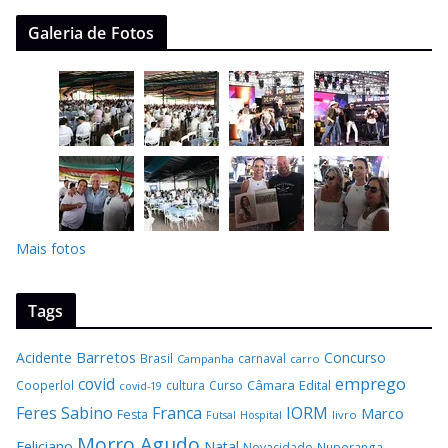
Galeria de Fotos
Mais fotos
Tags
Barretos
Acidente
Concurso
Brasil
carnaval
Campanha
carro
covid
emprego
Câmara
Edital
Cooperlol
cultura
Curso
covid-19
Feres Sabino
Franca
IORM
Marco
Festa
Hospital
livro
Futsal
Morro Agudo
Feliciano
Natal
Novacidade
Nuporanga