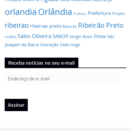
Orlândia
orlandia
Prefeitura
Projeto
Prefeito
Ribeirão Preto
ribeirao
ribeirao preto
Ribeirão
Sales Oliveira
SANOR
Show
São
Sergio Roxo
rodeio
Joaquim da Barra
Vacinação
Vado
Vaga
Receba notícias no seu e-mail
E
n
d
e
Assinar
r
e
ç
o