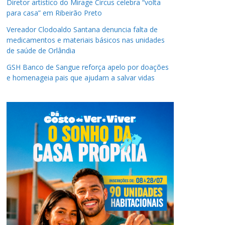
Diretor artístico do Mirage Circus celebra “volta
para casa” em Ribeirão Preto
Vereador Clodoaldo Santana denuncia falta de
medicamentos e materiais básicos nas unidades
de saúde de Orlândia
GSH Banco de Sangue reforça apelo por doações
e homenageia pais que ajudam a salvar vidas