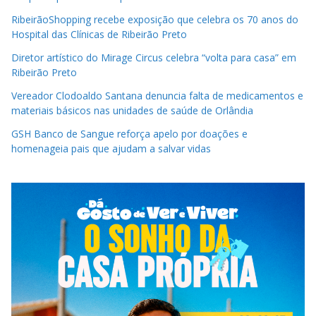
RibeirãoShopping recebe exposição que celebra os 70 anos do
Hospital das Clínicas de Ribeirão Preto
Diretor artístico do Mirage Circus celebra “volta para casa” em
Ribeirão Preto
Vereador Clodoaldo Santana denuncia falta de medicamentos e
materiais básicos nas unidades de saúde de Orlândia
GSH Banco de Sangue reforça apelo por doações e
homenageia pais que ajudam a salvar vidas