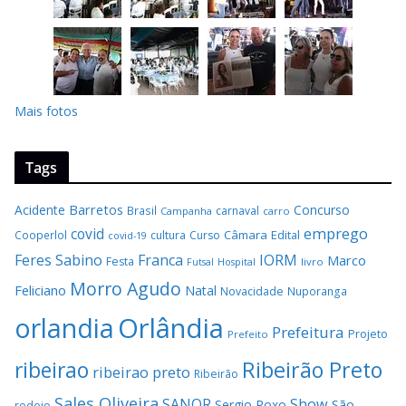
Mais fotos
Tags
Barretos
Acidente
Concurso
Brasil
carnaval
Campanha
carro
covid
emprego
Câmara
Edital
Cooperlol
cultura
Curso
covid-19
Feres Sabino
Franca
IORM
Marco
Festa
Hospital
livro
Futsal
Morro Agudo
Feliciano
Natal
Novacidade
Nuporanga
Orlândia
orlandia
Prefeitura
Projeto
Prefeito
Ribeirão Preto
ribeirao
ribeirao preto
Ribeirão
Sales Oliveira
SANOR
Show
São
Sergio Roxo
rodeio