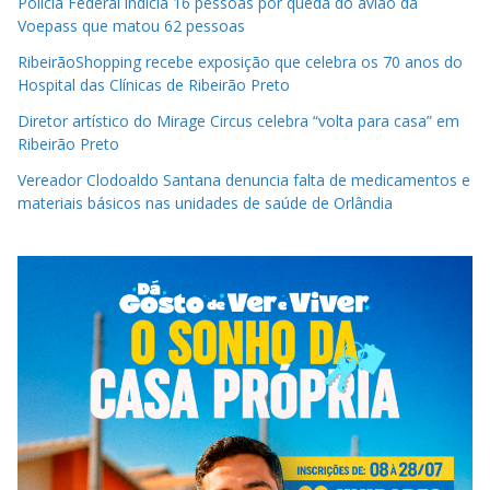
Polícia Federal indicia 16 pessoas por queda do avião da
Voepass que matou 62 pessoas
RibeirãoShopping recebe exposição que celebra os 70 anos do
Hospital das Clínicas de Ribeirão Preto
Diretor artístico do Mirage Circus celebra “volta para casa” em
Ribeirão Preto
Vereador Clodoaldo Santana denuncia falta de medicamentos e
materiais básicos nas unidades de saúde de Orlândia