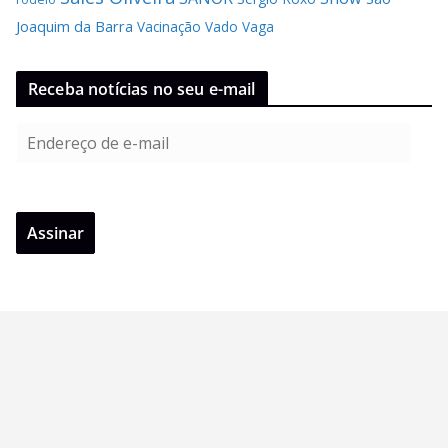
Joaquim da Barra
Vacinação
Vado
Vaga
Receba notícias no seu e-mail
E
n
d
e
Assinar
r
e
ç
o
d
e
e
-
m