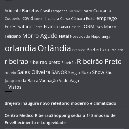
Barretos
Acidente
Concurso
Brasil
carnaval
Campanha
carro
covid
emprego
Câmara
Edital
Cooperlol
cultura
Curso
covid-19
Feres Sabino
Franca
IORM
Marco
Festa
Hospital
livro
Futsal
Morro Agudo
Feliciano
Natal
Novacidade
Nuporanga
Orlândia
orlandia
Prefeitura
Projeto
Prefeito
Ribeirão Preto
ribeirao
ribeirao preto
Ribeirão
Sales Oliveira
SANOR
Show
São
Sergio Roxo
rodeio
Joaquim da Barra
Vacinação
Vado
Vaga
+ Vistos
Brejeiro inaugura novo refeitório moderno e climatizado
Centro Médico RibeirãoShopping sedia o 1º Simpósio de
Envelhecimento e Longevidade