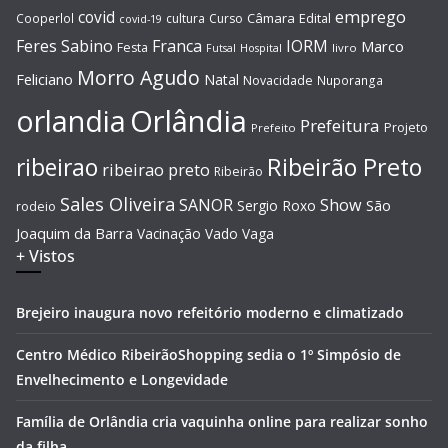
covid
emprego
Câmara
Edital
Cooperlol
cultura
Curso
covid-19
Feres Sabino
Franca
IORM
Marco
Festa
Hospital
livro
Futsal
Morro Agudo
Feliciano
Natal
Novacidade
Nuporanga
Orlândia
orlandia
Prefeitura
Projeto
Prefeito
Ribeirão Preto
ribeirao
ribeirao preto
Ribeirão
Sales Oliveira
SANOR
Show
São
Sergio Roxo
rodeio
Joaquim da Barra
Vacinação
Vado
Vaga
+ Vistos
Brejeiro inaugura novo refeitório moderno e climatizado
Centro Médico RibeirãoShopping sedia o 1º Simpósio de
Envelhecimento e Longevidade
Família de Orlândia cria vaquinha online para realizar sonho
da filha