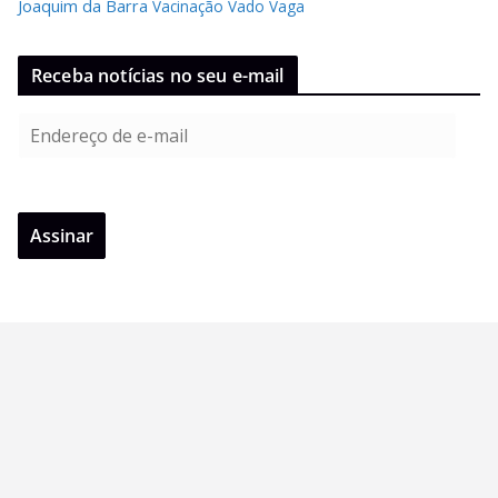
Joaquim da Barra
Vacinação
Vado
Vaga
Receba notícias no seu e-mail
E
n
d
e
Assinar
r
e
ç
o
d
e
e
-
m
a