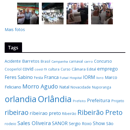
Mais fotos
Tags
Barretos
Acidente
Concurso
Brasil
carnaval
Campanha
carro
covid
emprego
Câmara
Edital
Cooperlol
cultura
Curso
covid-19
Feres Sabino
Franca
IORM
Marco
Festa
Hospital
livro
Futsal
Morro Agudo
Feliciano
Natal
Novacidade
Nuporanga
Orlândia
orlandia
Prefeitura
Projeto
Prefeito
Ribeirão Preto
ribeirao
ribeirao preto
Ribeirão
Sales Oliveira
SANOR
Show
São
Sergio Roxo
rodeio