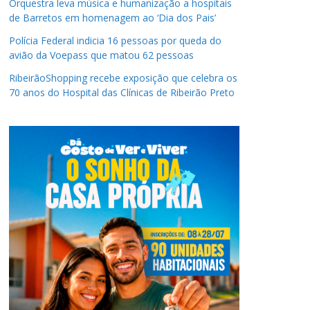
Orquestra leva música e humanização a hospitais
de Barretos em homenagem ao ‘Dia dos Pais’
Polícia Federal indicia 16 pessoas por queda do
avião da Voepass que matou 62 pessoas
RibeirãoShopping recebe exposição que celebra os
70 anos do Hospital das Clínicas de Ribeirão Preto