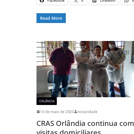
Facebook
X
LinkedIn
Read More
ORLÂNDIA
16 de maio de 2020
novacidade
CRAS Orlândia continua co
visitas domiciliares