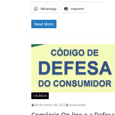
WhatsApp
Imprimir
Read More
ORLÂNDIA
28 de março de 2023
novacidade
Comércio On-line e a Defesa